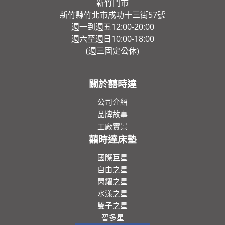
新竹門市
新竹縣竹北市成功十三街57號
週一到週五12:00-20:00
週六至週日10:00-18:00
(週三固定公休)
關於囍時達
公司介紹
品牌故事
工廠實景
囍時達床墊
國際巨星
自由之星
閃耀之星
水漾之星
雙子之星
智多星