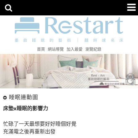
首頁
網站導覽
加入最愛
瀏覽紀錄
睡眠連動圖
床墊x睡眠的影響力
忙碌了一天最想要好好睡個好覺
充滿電之後再重新出發