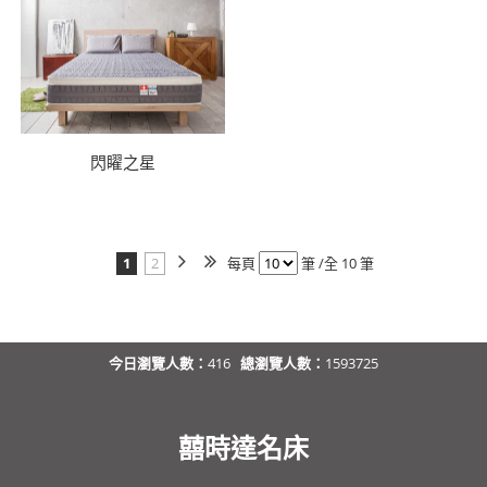
閃矅之星
1
2
每頁
筆 /全 10 筆
今日瀏覽人數：
416
總瀏覽人數：
1593725
囍時達名床