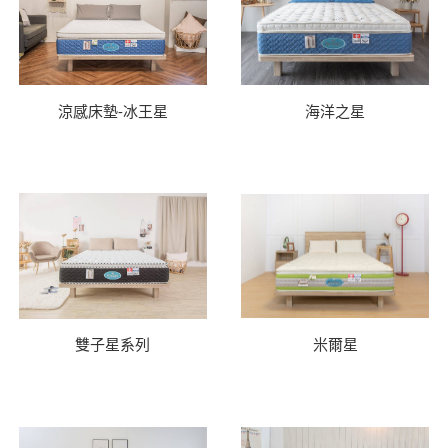
涼感床墊-冰王星
海洋之星
雙子星系列
米爾星