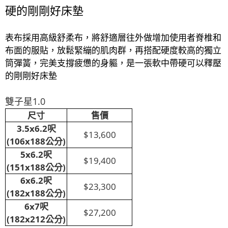
硬的剛剛好床墊
表布採用高級舒柔布，將舒適層往外做增加使用者脊椎和
布面的服貼，放鬆緊繃的肌肉群，再搭配硬度較高的獨立
筒彈簧，完美支撐疲憊的身軀，是一張軟中帶硬可以釋壓
的剛剛好床墊
雙子星1.0
尺寸
售價
3.5x6.2呎
$13,600
(106x188公分)
5x6.2呎
$19,400
(151x188公分)
6x6.2呎
$23,300
(182x188公分)
6x7呎
$27,200
(182x212公分)