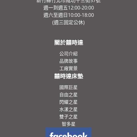
新竹縣竹北市成功十三街57號
週一到週五12:00-20:00
週六至週日10:00-18:00
(週三固定公休)
關於囍時達
公司介紹
品牌故事
工廠實景
囍時達床墊
國際巨星
自由之星
閃耀之星
水漾之星
雙子之星
智多星