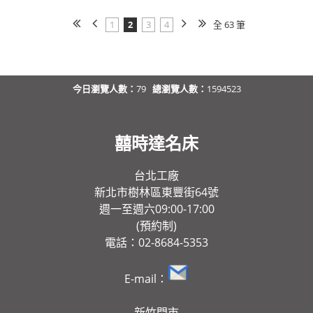
1
2
3
4
全 63 筆
今日瀏覽人數：
79
總瀏覽人數：
1594523
囍時達名床
台北工廠
新北市樹林區東豐街64號
週一至週六09:00-17:00
(預約制)
電話：02-8684-5353
E-mail：
新竹門市