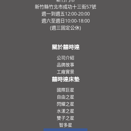
新竹縣竹北市成功十三街57號
週一到週五12:00-20:00
週六至週日10:00-18:00
(週三固定公休)
關於囍時達
公司介紹
品牌故事
工廠實景
囍時達床墊
國際巨星
自由之星
閃耀之星
水漾之星
雙子之星
智多星