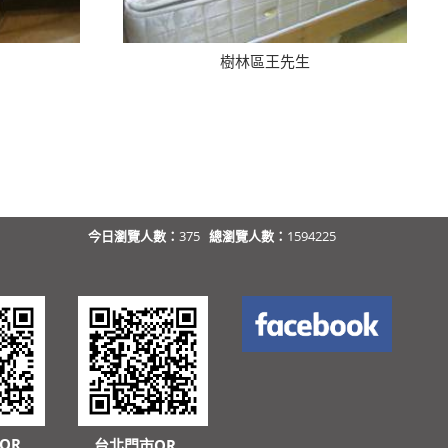
樹林區王先生
今日瀏覽人數：
375
總瀏覽人數：
1594225
QR
台北門市QR