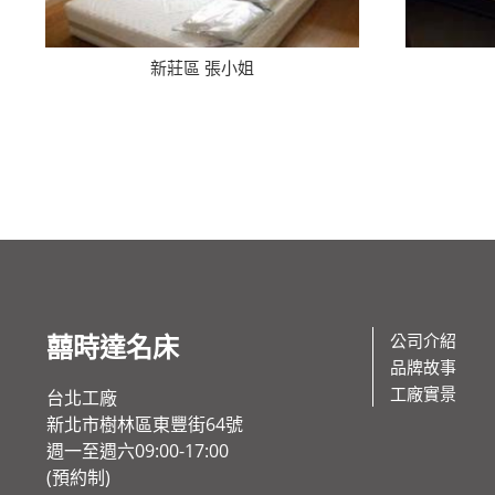
新莊區 張小姐
囍時達名床
公司介紹
品牌故事
工廠實景
台北工廠
新北市樹林區東豐街64號
週一至週六09:00-17:00
(預約制)