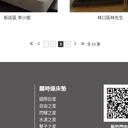
新店區 李小姐
林口區林先生
1
2
3
4
全 63 筆
囍時達床墊
國際巨星
自由之星
閃耀之星
水漾之星
雙子之星
新竹門市