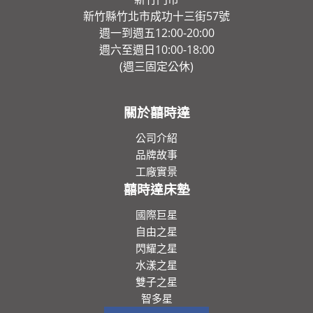
新竹縣竹北市成功十三街57號
週一到週五12:00-20:00
週六至週日10:00-18:00
(週三固定公休)
關於囍時達
公司介紹
品牌故事
工廠實景
囍時達床墊
國際巨星
自由之星
閃耀之星
水漾之星
雙子之星
智多星