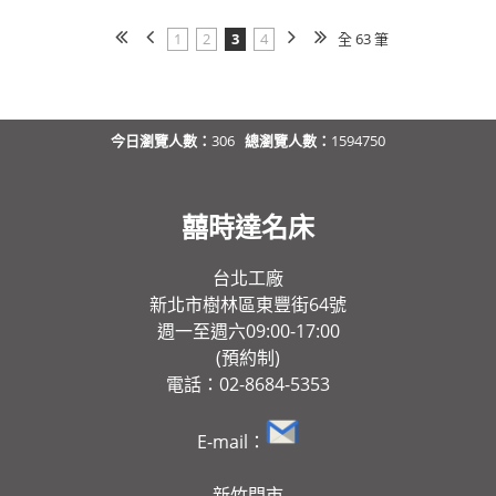
1
2
3
4
全 63 筆
今日瀏覽人數：
306
總瀏覽人數：
1594750
囍時達名床
台北工廠
新北市樹林區東豐街64號
週一至週六09:00-17:00
(預約制)
電話：02-8684-5353
E-mail：
新竹門市