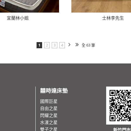
宜蘭林小姐
士林李先生
1
2
3
4
全 63 筆
囍時達床墊
國際巨星
自由之星
閃耀之星
水漾之星
雙子之星
新竹門市