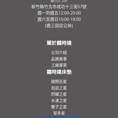
新竹門市
新竹縣竹北市成功十三街57號
週一到週五12:00-20:00
週六至週日10:00-18:00
(週三固定公休)
關於囍時達
公司介紹
品牌故事
工廠實景
囍時達床墊
國際巨星
自由之星
閃耀之星
水漾之星
雙子之星
智多星