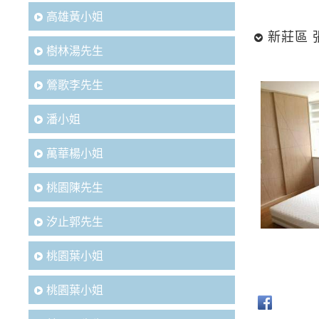
高雄黃小姐
新莊區 
樹林湯先生
鶯歌李先生
潘小姐
萬華楊小姐
桃園陳先生
汐止郭先生
桃園葉小姐
桃園葉小姐